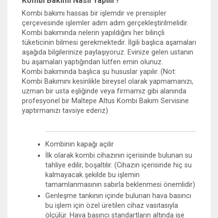
Kombi Bakımı Nasıl Yapılır?
Kombi bakımı hassas bir işlemdir ve prensipler
çerçevesinde işlemler adım adım gerçekleştirilmelidir.
Kombi bakımında nelerin yapıldığını her bilinçli
tüketicinin bilmesi gerekmektedir. İlgili başlıca aşamaları
aşağıda bilgilerinize paylaşıyoruz. Evinize gelen ustanın
bu aşamaları yaptığından lütfen emin olunuz.
Kombi bakımında başlıca şu hususlar yapılır. (Not:
Kombi Bakımını kesinlikle bireysel olarak yapmamanızı,
uzman bir usta eşliğinde veya firmamız gibi alanında
profesyonel bir Maltepe Altus Kombi Bakım Servisine
yaptırmanızı tavsiye ederiz)
Kombinin kapağı açılır
İlk olarak kombi cihazının içerisinde bulunan su
tahliye edilir, boşaltılır. (Cihazın içerisinde hiç su
kalmayacak şekilde bu işlemin
tamamlanmasının sabırla beklenmesi önemlidir)
Genleşme tankının içinde bulunan hava basıncı
bu işlem için özel üretilen cihaz vasıtasıyla
ölçülür. Hava basıncı standartların altında ise