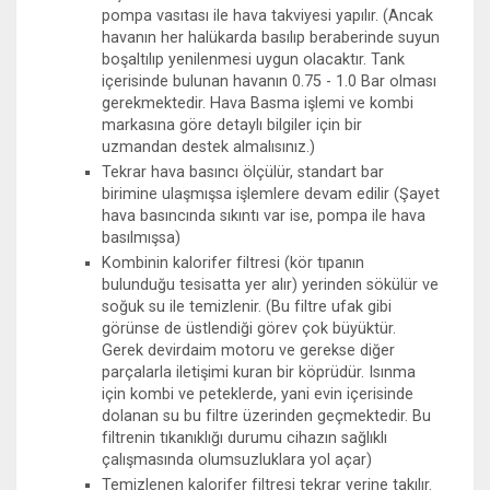
pompa vasıtası ile hava takviyesi yapılır. (Ancak
havanın her halükarda basılıp beraberinde suyun
boşaltılıp yenilenmesi uygun olacaktır. Tank
içerisinde bulunan havanın 0.75 - 1.0 Bar olması
gerekmektedir. Hava Basma işlemi ve kombi
markasına göre detaylı bilgiler için bir
uzmandan destek almalısınız.)
Tekrar hava basıncı ölçülür, standart bar
birimine ulaşmışsa işlemlere devam edilir (Şayet
hava basıncında sıkıntı var ise, pompa ile hava
basılmışsa)
Kombinin kalorifer filtresi (kör tıpanın
bulunduğu tesisatta yer alır) yerinden sökülür ve
soğuk su ile temizlenir. (Bu filtre ufak gibi
görünse de üstlendiği görev çok büyüktür.
Gerek devirdaim motoru ve gerekse diğer
parçalarla iletişimi kuran bir köprüdür. Isınma
için kombi ve peteklerde, yani evin içerisinde
dolanan su bu filtre üzerinden geçmektedir. Bu
filtrenin tıkanıklığı durumu cihazın sağlıklı
çalışmasında olumsuzluklara yol açar)
Temizlenen kalorifer filtresi tekrar yerine takılır.