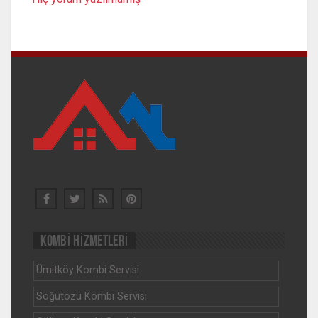
KOMBİ HİZMETLERİ
Ümitköy Kombi Servisi
Söğütözü Kombi Servisi