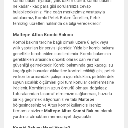
kombi bakım fiyatları, yıllık bakım ücreti, kombi bakımı
ne kadar - kaç para gibi sorularınıza cevap
bulabileceksiniz. Yine çağrı merkezimiz vasıtasıyla
ustalarımız; Kombi Petek Bakım Ücretleri, Petek
temizliği ücretleri hakkında da bilgi vereceklerdir.
Maltepe Altus Kombi Bakımı
Kombi bakımı tercihe bağlı olmak üzere 6 aylık veya
yıllık yaptırılan bir servis işlemidir. Yılda bir kombi bakımı
genellikle tercih edilen sürelerdendir. Kombi bakımının
gereklilikleri arasında öncelik olarak can ve mal
güvenliği gelmektedir. Kombi bakımında gaz kaçağı, su
kaçağı gibi hususlar dikkatlice kontrol edildiği gibi, petek
ve kombi arasındaki çalışma uyumlulukları, peteklerdeki
suyun sıcaklık ölçümleri gibi tüm konular derinlemesine
irdelenir. Kombinizin uzun ömürlü olması, doğalgaz
faturalarından tasarruf etmenizin sağlanması, huzurlu
bir kış geçirmek istiyorsanız ve tabi
Maltepe
bölgesindesiniz ve Altus kombi kullanıcısı iseniz;
firmamız sizlere
Maltepe Altus Kombi Bakımı
olarak
yardımcı olmaktan memnuniyet duyacaktır.