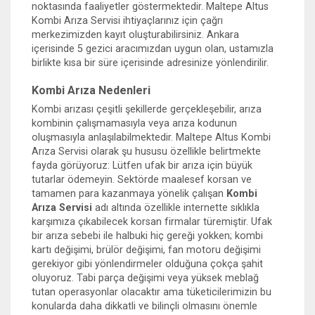
noktasında faaliyetler göstermektedir. Maltepe Altus
Kombi Arıza Servisi ihtiyaçlarınız için çağrı
merkezimizden kayıt oluşturabilirsiniz. Ankara
içerisinde 5 gezici aracımızdan uygun olan, ustamızla
birlikte kısa bir süre içerisinde adresinize yönlendirilir.
Kombi Arıza Nedenleri
Kombi arızası çeşitli şekillerde gerçekleşebilir, arıza
kombinin çalışmamasıyla veya arıza kodunun
oluşmasıyla anlaşılabilmektedir. Maltepe Altus Kombi
Arıza Servisi olarak şu hususu özellikle belirtmekte
fayda görüyoruz: Lütfen ufak bir arıza için büyük
tutarlar ödemeyin. Sektörde maalesef korsan ve
tamamen para kazanmaya yönelik çalışan
Kombi
Arıza Servisi
adı altında özellikle internette sıklıkla
karşımıza çıkabilecek korsan firmalar türemiştir. Ufak
bir arıza sebebi ile halbuki hiç gereği yokken; kombi
kartı değişimi, brülör değişimi, fan motoru değişimi
gerekiyor gibi yönlendirmeler olduğuna çokça şahit
oluyoruz. Tabi parça değişimi veya yüksek meblağ
tutan operasyonlar olacaktır ama tüketicilerimizin bu
konularda daha dikkatli ve bilinçli olmasını önemle