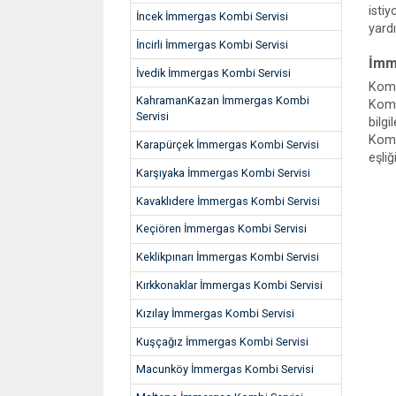
istiy
İncek İmmergas Kombi Servisi
yard
İncirli İmmergas Kombi Servisi
İmm
İvedik İmmergas Kombi Servisi
Komb
KahramanKazan İmmergas Kombi
Kombi
Servisi
bilg
Komb
Karapürçek İmmergas Kombi Servisi
eşli
Karşıyaka İmmergas Kombi Servisi
Kavaklıdere İmmergas Kombi Servisi
Keçiören İmmergas Kombi Servisi
Keklikpınarı İmmergas Kombi Servisi
Kırkkonaklar İmmergas Kombi Servisi
Kızılay İmmergas Kombi Servisi
Kuşçağız İmmergas Kombi Servisi
Macunköy İmmergas Kombi Servisi