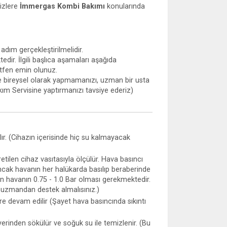
izlere
İmmergas Kombi Bakımı
konularında
dım gerçekleştirilmelidir.
edir. İlgili başlıca aşamaları aşağıda
ütfen emin olunuz.
le bireysel olarak yapmamanızı, uzman bir usta
ım Servisine yaptırmanızı tavsiye ederiz)
ılır. (Cihazın içerisinde hiç su kalmayacak
tilen cihaz vasıtasıyla ölçülür. Hava basıncı
(Ancak havanın her halükarda basılıp beraberinde
an havanın 0.75 - 1.0 Bar olması gerekmektedir.
r uzmandan destek almalısınız.)
re devam edilir (Şayet hava basıncında sıkıntı
 yerinden sökülür ve soğuk su ile temizlenir. (Bu