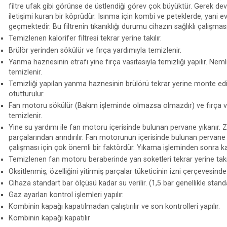
filtre ufak gibi görünse de üstlendiği görev çok büyüktür. Gerek d
iletişimi kuran bir köprüdür. Isınma için kombi ve peteklerde, yani e
geçmektedir. Bu filtrenin tıkanıklığı durumu cihazın sağlıklı çalışm
Temizlenen kalorifer filtresi tekrar yerine takılır.
Brülör yerinden sökülür ve fırça yardımıyla temizlenir.
Yanma haznesinin etrafı yine fırça vasıtasıyla temizliği yapılır. Nemli b
temizlenir.
Temizliği yapılan yanma haznesinin brülörü tekrar yerine monte ed
otutturulur.
Fan motoru sökülür (Bakım işleminde olmazsa olmazdır) ve fırça vas
temizlenir.
Yine su yardımı ile fan motoru içerisinde bulunan pervane yıkanır.
parçalarından arındırılır. Fan motorunun içerisinde bulunan pervane
çalışması için çok önemli bir faktördür. Yıkama işleminden sonra kal
Temizlenen fan motoru beraberinde yan soketleri tekrar yerine takıl
Oksitlenmiş, özelliğini yitirmiş parçalar tüketicinin izni çerçevesinde 
Cihaza standart bar ölçüsü kadar su verilir. (1,5 bar genellikle standa
Gaz ayarları kontrol işlemleri yapılır.
Kombinin kapağı kapatılmadan çalıştırılır ve son kontrolleri yapılır.
Kombinin kapağı kapatılır