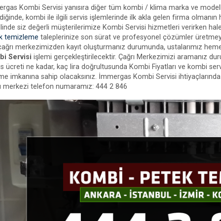
rgas Kombi Servisi yanısıra diğer tüm kombi / klima marka ve modell
diğinde, kombi ile ilgili servis işlemlerinde ilk akla gelen firma olmanın
linde siz değerli müşterilerimize Kombi Servisi hizmetleri verirken hal
k temizleme
taleplerinize son sürat ve profesyonel çözümler üretm
 çağrı merkezimizden kayıt oluşturmanız durumunda, ustalarımız heme
i Servisi
işlemi gerçekleştirilecektir. Çağrı Merkezimizi aramanız dur
s ücreti ne kadar, kaç lira doğrultusunda Kombi Fiyatları ve kombi servi
me imkanına sahip olacaksınız. İmmergas Kombi Servisi ihtiyaçlarında 
ı merkezi telefon numaramız: 444 2 846