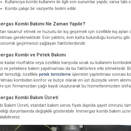
Kullanıcıya kombi kullanımı ile ilgili son sunumlar yapılır, varsa tabi 
Kombi çalışır bir vaziyette teslim edilir.
ergas Kombi Bakımı Ne Zaman Yapılır?
ttan tasarruf etmek ve huzurlu bir kış geçirmek için özellikle kış aylar
ırılması gerekmektedir. Evin yalıtımı, evin katta bulunduğu konumu gibi 
konomik geçirmenizi sağlayan faktörlerdendir.
ergas Kombi ve Petek Bakımı
ne kadar mutfakta veya özellikle banyoda sıcak su kullanımı kombideki 
i ve peteklere bakım yapılmaması da bu faktörlere etki etmektedir. Bil
at temizliği; özellikle
petek temizleme
işleminin yaptırılması sonrası k
anılması kombiden konfor ve bütçe olarak en üst düzeyde verim alın
mı için firmamızdan çağrı kaydı oluşturarak bu hizmetlerimizden istifad
ergas Kombi Bakım Ücreti
i Bakım Ücreti, standart bakım servis fiyatı dışında şayet ömrünü ta
kliliği durumlarında değişiklik gösterebilir. İmmergas kombi bakım ücret
alabilirsiniz.