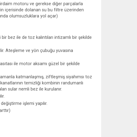
evirdaim motoru ve gerekse diğer parçalarla
vin içerisinde dolanan su bu filtre üzerinden
asında olumsuzluklara yol açar)
ir bez ile de toz kalıntıları intizamlı bir şekilde
ilir. Ateşleme ve yön çubuğu yuvasına
ıtası ile motor aksamı güzel bir şekilde
 Zamanla katmanlaşmış, ziftleşmiş siyahımsı toz
 kanatlarının temizliği kombinin randumanlı
an sular nemli bez ile kurulanır.
ır.
değiştirme işlemi yapılır.
rttır)