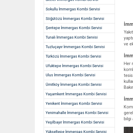
Sokullu İmmergas Kombi Servisi
Söğütözü İmmergas Kombi Servisi
İmm
Şentepe İmmergas Kombi Servisi
Yakı
Tunalı İmmergas Kombi Servisi
yapt
ve e
Tuzluçayır İmmergas Kombi Servisi
İmm
Türközü İmmergas Kombi Servisi
Her 
Ufuktepe İmmergas Kombi Servisi
komb
Ulus İmmergas Kombi Servisi
tesis
kull
Ümitköy İmmergas Kombi Servisi
Bakı
Yaşamkent İmmergas Kombi Servisi
İmm
Yenikent İmmergas Kombi Servisi
Komb
gere
Yenimahalle İmmergas Kombi Servisi
bilgi 
Yeşilbayır İmmergas Kombi Servisi
Yükseltepe İmmergas Kombi Servisi