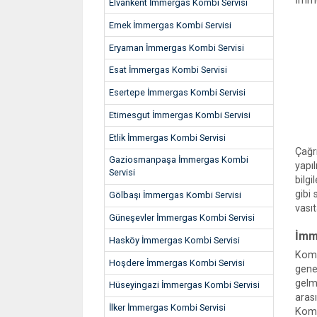
İmme
Elvankent İmmergas Kombi Servisi
Emek İmmergas Kombi Servisi
Eryaman İmmergas Kombi Servisi
Esat İmmergas Kombi Servisi
Esertepe İmmergas Kombi Servisi
Etimesgut İmmergas Kombi Servisi
Etlik İmmergas Kombi Servisi
Çağr
Gaziosmanpaşa İmmergas Kombi
yapı
Servisi
bilgi
gibi
Gölbaşı İmmergas Kombi Servisi
vası
Güneşevler İmmergas Kombi Servisi
İmm
Hasköy İmmergas Kombi Servisi
Kombi
Hoşdere İmmergas Kombi Servisi
genel
gelm
Hüseyingazi İmmergas Kombi Servisi
aras
İlker İmmergas Kombi Servisi
Komb