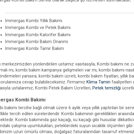
rgas Kombi Bakım Servisi olarak başlıca şu hizmetleri sunmaktadır;
İmmergas Kombi Yıllık Bakımı
İmmergas Kombi ve Petek Bakımı
İmmergas Kombi Kalorifer Bakımı
İmmergas Kombi Bakım Onarımı
İmmergas Kombi Tamir Bakım
ı merkezimizden yönlendirilen ustamız vasıtasıyla; Kombi bakımı ne za
lmalı mı, kombi bakım kampanya gelişmeleri var mı, kombi bakımı nasıl ya
lendirmeleri yanısıra; kombi bakım ücreti, kombi bakım fiyatları, yıllık
 sorularınıza cevap bulabileceksiniz. Firmamız
Klima Tamiri
faaliyetleri
tasıyla ustalarımız; Kombi Petek Bakım Ücretleri,
Petek temizliği
ücretle
ergas Kombi Bakımı
 bakımı tercihe bağlı olmak üzere 6 aylık veya yıllık yaptırılan bir ser
likle tercih edilen sürelerdendir. Kombi bakımının gereklilikleri arasın
ektedir. Kombi bakımında gaz kaçağı, su kaçağı gibi hususlar dikkatlice
ındaki çalışma uyumlulukları, peteklerdeki suyun sıcaklık ölçümleri gibi
inizin uzun ömürlü olması, doğalgaz faturalarından tasarruf etmenizi