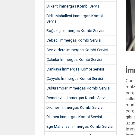
Bilkent İmmergas Kombi Servisi
Birlik Mahallesi İmmergas Kombi
Servisi
Boğaziçi İmmergas Kombi Servisi
Cebeci İmmergas Kombi Servisi
Cevizlidere İmmergas Kombi Servisi
Çakırlar İmmergas Kombi Servisi
İm
Çankaya İmmergas Kombi Servisi
Çayyolu İmmergas Kombi Servisi
Günü
malz
Çukurambar İmmergas Kombi Servisi
çerç
Demetevler İmmergas Kombi Servisi
kull
müna
Dikimevi İmmergas Kombi Servisi
çerç
gibi
Dikmen İmmergas Kombi Servisi
uzun
Ege Mahallesi İmmergas Kombi Servisi
İmme