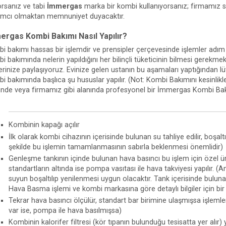
orsanız ve tabi
İmmergas
marka bir kombi kullanıyorsanız; firmamız s
ımcı olmaktan memnuniyet duyacaktır.
ergas Kombi Bakımı Nasıl Yapılır?
i bakımı hassas bir işlemdir ve prensipler çerçevesinde işlemler adım a
 bakımında nelerin yapıldığını her bilinçli tüketicinin bilmesi gerekmekt
ilerinize paylaşıyoruz. Evinize gelen ustanın bu aşamaları yaptığından l
i bakımında başlıca şu hususlar yapılır. (Not: Kombi Bakımını kesinlik
ğinde veya firmamız gibi alanında profesyonel bir İmmergas Kombi Bak
Kombinin kapağı açılır
İlk olarak kombi cihazının içerisinde bulunan su tahliye edilir, boşalt
şekilde bu işlemin tamamlanmasının sabırla beklenmesi önemlidir)
Genleşme tankının içinde bulunan hava basıncı bu işlem için özel üre
standartların altında ise pompa vasıtası ile hava takviyesi yapılır. 
suyun boşaltılıp yenilenmesi uygun olacaktır. Tank içerisinde bulun
Hava Basma işlemi ve kombi markasına göre detaylı bilgiler için bi
Tekrar hava basıncı ölçülür, standart bar birimine ulaşmışsa işlemle
var ise, pompa ile hava basılmışsa)
Kombinin kalorifer filtresi (kör tıpanın bulunduğu tesisatta yer alır)