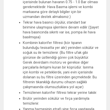
içerisinde bulunan havanın 0.75 - 1.0 Bar olması
gerekmektedir. Hava Basma işlemi ve kombi
markasına göre detaylı bilgiler için bir
uzmandan destek almalısınız.)
Tekrar hava basıncı ölçülür, standart bar
birimine ulaşmışsa işlemlere devam edilir (Şayet
hava basıncında sıkıntı var ise, pompa ile hava
basılmışsa)
Kombinin kalorifer filtresi (kör tıpanın
bulunduğu tesisatta yer alır) yerinden sökülür ve
soğuk su ile temizlenir. (Bu filtre ufak gibi
görünse de üstlendiği görev çok büyüktür.
Gerek devirdaim motoru ve gerekse diğer
parçalarla iletişimi kuran bir köprüdür. Isınma
için kombi ve peteklerde, yani evin içerisinde
dolanan su bu filtre üzerinden geçmektedir. Bu
filtrenin tıkanıklığı durumu cihazın sağlıklı
çalışmasında olumsuzluklara yol açar)
Temizlenen kalorifer filtresi tekrar yerine takılır.
Brülör yerinden sökülür ve fırça yardımıyla
temizlenir.
Yanma haznesinin etrafı yine fırça vasıtasıyla