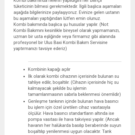
Kombi bakımında nelerin yapıldığını her bilinçli
tüketicinin bilmesi gerekmektedir. İlgili başlıca aşamaları
aşağıda bilgilerinize paylaşıyoruz. Evinize gelen ustanın
bu aşamaları yaptığından lütfen emin olunuz.
Kombi bakımında başlıca şu hususlar yapılır. (Not:
Kombi Bakımını kesinlikle bireysel olarak yapmamanızı,
uzman bir usta eşliğinde veya firmamız gibi alanında
profesyonel bir Ulus Baxi Kombi Bakım Servisine
yaptırmanızı tavsiye ederiz)
Kombinin kapağı açılır
İlk olarak kombi cihazının içerisinde bulunan su
tahliye edilir, boşaltılır. (Cihazın içerisinde hiç su
kalmayacak şekilde bu işlemin
tamamlanmasının sabırla beklenmesi önemlidir)
Genleşme tankının içinde bulunan hava basıncı
bu işlem için özel üretilen cihaz vasıtasıyla
ölçülür. Hava basıncı standartların altında ise
pompa vasıtası ile hava takviyesi yapılır. (Ancak
havanın her halükarda basılıp beraberinde suyun
boşaltılıp yenilenmesi uygun olacaktır. Tank