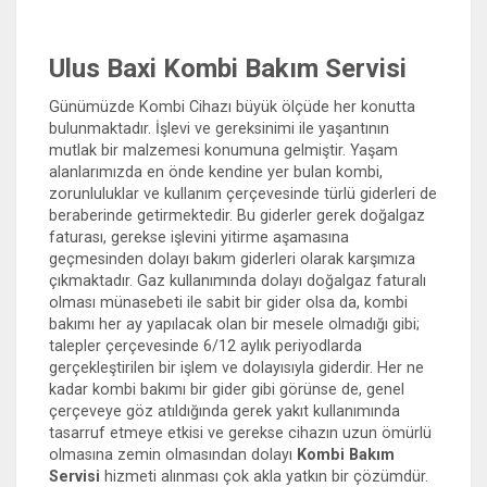
Ulus Baxi Kombi Bakım Servisi
Günümüzde Kombi Cihazı büyük ölçüde her konutta
bulunmaktadır. İşlevi ve gereksinimi ile yaşantının
mutlak bir malzemesi konumuna gelmiştir. Yaşam
alanlarımızda en önde kendine yer bulan kombi,
zorunluluklar ve kullanım çerçevesinde türlü giderleri de
beraberinde getirmektedir. Bu giderler gerek doğalgaz
faturası, gerekse işlevini yitirme aşamasına
geçmesinden dolayı bakım giderleri olarak karşımıza
çıkmaktadır. Gaz kullanımında dolayı doğalgaz faturalı
olması münasebeti ile sabit bir gider olsa da, kombi
bakımı her ay yapılacak olan bir mesele olmadığı gibi;
talepler çerçevesinde 6/12 aylık periyodlarda
gerçekleştirilen bir işlem ve dolayısıyla giderdir. Her ne
kadar kombi bakımı bir gider gibi görünse de, genel
çerçeveye göz atıldığında gerek yakıt kullanımında
tasarruf etmeye etkisi ve gerekse cihazın uzun ömürlü
olmasına zemin olmasından dolayı
Kombi Bakım
Servisi
hizmeti alınması çok akla yatkın bir çözümdür.