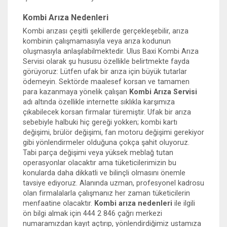
Kombi Arıza Nedenleri
Kombi arızası çeşitli şekillerde gerçekleşebilir, arıza
kombinin çalışmamasıyla veya arıza kodunun
oluşmasıyla anlaşılabilmektedir. Ulus Baxi Kombi Arıza
Servisi olarak şu hususu özellikle belirtmekte fayda
görüyoruz: Lütfen ufak bir arıza için büyük tutarlar
ödemeyin. Sektörde maalesef korsan ve tamamen
para kazanmaya yönelik çalışan
Kombi Arıza Servisi
adı altında özellikle internette sıklıkla karşımıza
çıkabilecek korsan firmalar türemiştir. Ufak bir arıza
sebebiyle halbuki hiç gereği yokken; kombi kartı
değişimi, brülör değişimi, fan motoru değişimi gerekiyor
gibi yönlendirmeler olduğuna çokça şahit oluyoruz.
Tabi parça değişimi veya yüksek meblağ tutan
operasyonlar olacaktır ama tüketicilerimizin bu
konularda daha dikkatli ve bilinçli olmasını önemle
tavsiye ediyoruz. Alanında uzman, profesyonel kadrosu
olan firmalalarla çalışmanız her zaman tüketicilerin
menfaatine olacaktır.
Kombi arıza nedenleri
ile ilgili
ön bilgi almak için 444 2 846 çağrı merkezi
numaramızdan kayıt açtırıp, yönlendirdiğimiz ustamıza