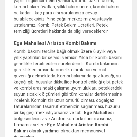
yapılır bilgilendirmeleri yanısıra; kombi bakım ücreti,
kombi bakım fiyatları, yıllık bakım ücreti, kombi bakımı
ne kadar - kaç para gibi sorularınıza cevap
bulabileceksiniz. Yine çağrı merkezimiz vasıtasıyla
ustalarımız; Kombi Petek Bakım Ücretleri, Petek
temizliği ücretleri hakkında da bilgi vereceklerdir.
Ege Mahallesi Ariston Kombi Bakımı
Kombi bakımı tercihe bağlı olmak üzere 6 aylık veya
yıllık yaptırılan bir servis işlemidir. Yılda bir kombi bakımı
genellikle tercih edilen sürelerdendir. Kombi bakımının
gereklilikleri arasında öncelik olarak can ve mal
güvenliği gelmektedir. Kombi bakımında gaz kaçağı, su
kaçağı gibi hususlar dikkatlice kontrol edildiği gibi, petek
ve kombi arasındaki çalışma uyumlulukları, peteklerdeki
suyun sıcaklık ölçümleri gibi tüm konular derinlemesine
irdelenir. Kombinizin uzun ömürlü olması, doğalgaz
faturalarından tasarruf etmenizin sağlanması, huzurlu
bir kış geçirmek istiyorsanız ve tabi
Ege Mahallesi
bölgesindesiniz ve Ariston kombi kullanıcısı iseniz;
firmamız sizlere
Ege Mahallesi Ariston Kombi
Bakımı
olarak yardımcı olmaktan memnuniyet