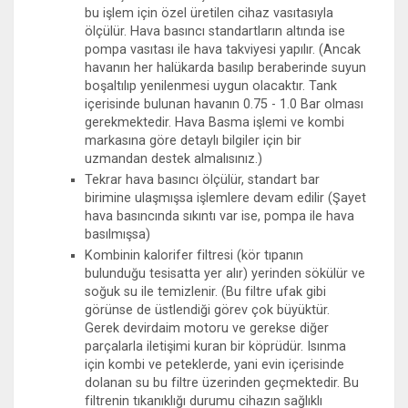
bu işlem için özel üretilen cihaz vasıtasıyla
ölçülür. Hava basıncı standartların altında ise
pompa vasıtası ile hava takviyesi yapılır. (Ancak
havanın her halükarda basılıp beraberinde suyun
boşaltılıp yenilenmesi uygun olacaktır. Tank
içerisinde bulunan havanın 0.75 - 1.0 Bar olması
gerekmektedir. Hava Basma işlemi ve kombi
markasına göre detaylı bilgiler için bir
uzmandan destek almalısınız.)
Tekrar hava basıncı ölçülür, standart bar
birimine ulaşmışsa işlemlere devam edilir (Şayet
hava basıncında sıkıntı var ise, pompa ile hava
basılmışsa)
Kombinin kalorifer filtresi (kör tıpanın
bulunduğu tesisatta yer alır) yerinden sökülür ve
soğuk su ile temizlenir. (Bu filtre ufak gibi
görünse de üstlendiği görev çok büyüktür.
Gerek devirdaim motoru ve gerekse diğer
parçalarla iletişimi kuran bir köprüdür. Isınma
için kombi ve peteklerde, yani evin içerisinde
dolanan su bu filtre üzerinden geçmektedir. Bu
filtrenin tıkanıklığı durumu cihazın sağlıklı