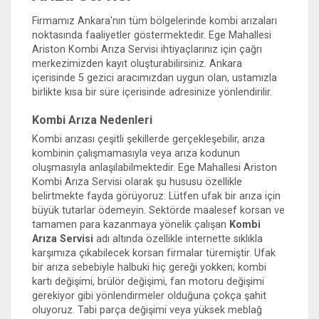
Firmamız Ankara'nın tüm bölgelerinde kombi arızaları
noktasında faaliyetler göstermektedir. Ege Mahallesi
Ariston Kombi Arıza Servisi ihtiyaçlarınız için çağrı
merkezimizden kayıt oluşturabilirsiniz. Ankara
içerisinde 5 gezici aracımızdan uygun olan, ustamızla
birlikte kısa bir süre içerisinde adresinize yönlendirilir.
Kombi Arıza Nedenleri
Kombi arızası çeşitli şekillerde gerçekleşebilir, arıza
kombinin çalışmamasıyla veya arıza kodunun
oluşmasıyla anlaşılabilmektedir. Ege Mahallesi Ariston
Kombi Arıza Servisi olarak şu hususu özellikle
belirtmekte fayda görüyoruz: Lütfen ufak bir arıza için
büyük tutarlar ödemeyin. Sektörde maalesef korsan ve
tamamen para kazanmaya yönelik çalışan
Kombi
Arıza Servisi
adı altında özellikle internette sıklıkla
karşımıza çıkabilecek korsan firmalar türemiştir. Ufak
bir arıza sebebiyle halbuki hiç gereği yokken; kombi
kartı değişimi, brülör değişimi, fan motoru değişimi
gerekiyor gibi yönlendirmeler olduğuna çokça şahit
oluyoruz. Tabi parça değişimi veya yüksek meblağ