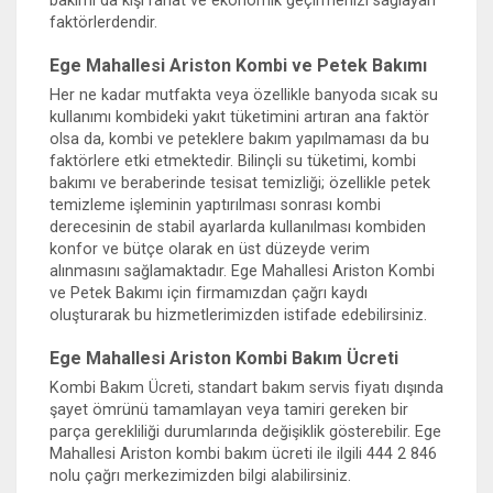
bakımı da kışı rahat ve ekonomik geçirmenizi sağlayan
faktörlerdendir.
Ege Mahallesi Ariston Kombi ve Petek Bakımı
Her ne kadar mutfakta veya özellikle banyoda sıcak su
kullanımı kombideki yakıt tüketimini artıran ana faktör
olsa da, kombi ve peteklere bakım yapılmaması da bu
faktörlere etki etmektedir. Bilinçli su tüketimi, kombi
bakımı ve beraberinde tesisat temizliği; özellikle petek
temizleme işleminin yaptırılması sonrası kombi
derecesinin de stabil ayarlarda kullanılması kombiden
konfor ve bütçe olarak en üst düzeyde verim
alınmasını sağlamaktadır. Ege Mahallesi Ariston Kombi
ve Petek Bakımı için firmamızdan çağrı kaydı
oluşturarak bu hizmetlerimizden istifade edebilirsiniz.
Ege Mahallesi Ariston Kombi Bakım Ücreti
Kombi Bakım Ücreti, standart bakım servis fiyatı dışında
şayet ömrünü tamamlayan veya tamiri gereken bir
parça gerekliliği durumlarında değişiklik gösterebilir. Ege
Mahallesi Ariston kombi bakım ücreti ile ilgili 444 2 846
nolu çağrı merkezimizden bilgi alabilirsiniz.