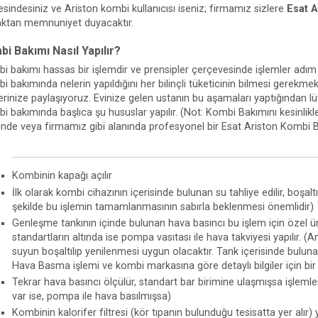
esindesiniz ve Ariston kombi kullanıcısı iseniz; firmamız sizlere
Esat A
ktan memnuniyet duyacaktır.
i Bakımı Nasıl Yapılır?
i bakımı hassas bir işlemdir ve prensipler çerçevesinde işlemler adım a
 bakımında nelerin yapıldığını her bilinçli tüketicinin bilmesi gerekmekt
ilerinize paylaşıyoruz. Evinize gelen ustanın bu aşamaları yaptığından l
i bakımında başlıca şu hususlar yapılır. (Not: Kombi Bakımını kesinlik
ğinde veya firmamız gibi alanında profesyonel bir Esat Ariston Kombi B
Kombinin kapağı açılır
İlk olarak kombi cihazının içerisinde bulunan su tahliye edilir, boşalt
şekilde bu işlemin tamamlanmasının sabırla beklenmesi önemlidir)
Genleşme tankının içinde bulunan hava basıncı bu işlem için özel üre
standartların altında ise pompa vasıtası ile hava takviyesi yapılır. 
suyun boşaltılıp yenilenmesi uygun olacaktır. Tank içerisinde bulun
Hava Basma işlemi ve kombi markasına göre detaylı bilgiler için bi
Tekrar hava basıncı ölçülür, standart bar birimine ulaşmışsa işlemle
var ise, pompa ile hava basılmışsa)
Kombinin kalorifer filtresi (kör tıpanın bulunduğu tesisatta yer alır)