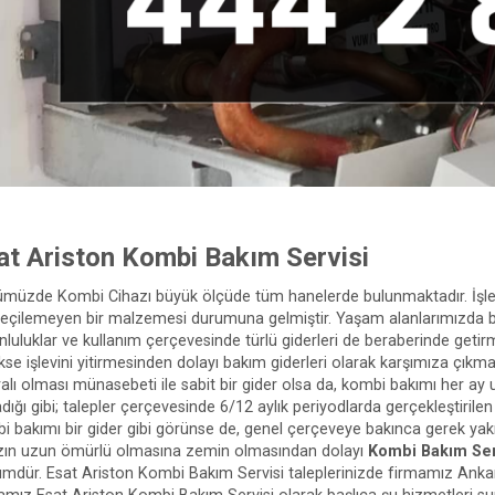
at Ariston Kombi Bakım Servisi
müzde Kombi Cihazı büyük ölçüde tüm hanelerde bulunmaktadır. İşlevi
eçilemeyen bir malzemesi durumuna gelmiştir. Yaşam alanlarımızda bir
nluluklar ve kullanım çerçevesinde türlü giderleri de beraberinde getir
kse işlevini yitirmesinden dolayı bakım giderleri olarak karşımıza çıkm
ralı olması münasebeti ile sabit bir gider olsa da, kombi bakımı her 
ığı gibi; talepler çerçevesinde 6/12 aylık periyodlarda gerçekleştirilen 
i bakımı bir gider gibi görünse de, genel çerçeveye bakınca gerek yakı
zın uzun ömürlü olmasına zemin olmasından dolayı
Kombi Bakım Ser
mdür. Esat Ariston Kombi Bakım Servisi taleplerinizde firmamız Ankar