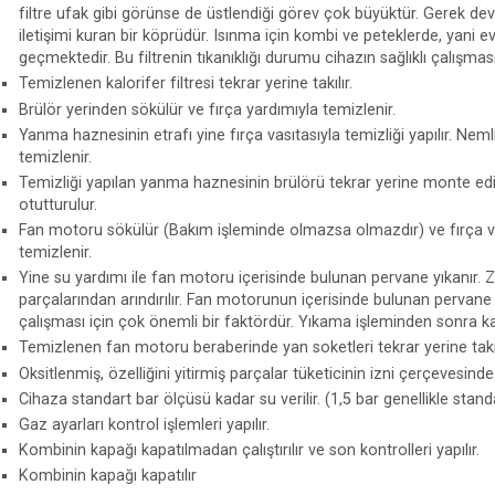
filtre ufak gibi görünse de üstlendiği görev çok büyüktür. Gerek d
iletişimi kuran bir köprüdür. Isınma için kombi ve peteklerde, yani e
geçmektedir. Bu filtrenin tıkanıklığı durumu cihazın sağlıklı çalışm
Temizlenen kalorifer filtresi tekrar yerine takılır.
Brülör yerinden sökülür ve fırça yardımıyla temizlenir.
Yanma haznesinin etrafı yine fırça vasıtasıyla temizliği yapılır. Nemli b
temizlenir.
Temizliği yapılan yanma haznesinin brülörü tekrar yerine monte ed
otutturulur.
Fan motoru sökülür (Bakım işleminde olmazsa olmazdır) ve fırça vas
temizlenir.
Yine su yardımı ile fan motoru içerisinde bulunan pervane yıkanır.
parçalarından arındırılır. Fan motorunun içerisinde bulunan pervane
çalışması için çok önemli bir faktördür. Yıkama işleminden sonra kal
Temizlenen fan motoru beraberinde yan soketleri tekrar yerine takıl
Oksitlenmiş, özelliğini yitirmiş parçalar tüketicinin izni çerçevesinde 
Cihaza standart bar ölçüsü kadar su verilir. (1,5 bar genellikle standa
Gaz ayarları kontrol işlemleri yapılır.
Kombinin kapağı kapatılmadan çalıştırılır ve son kontrolleri yapılır.
Kombinin kapağı kapatılır