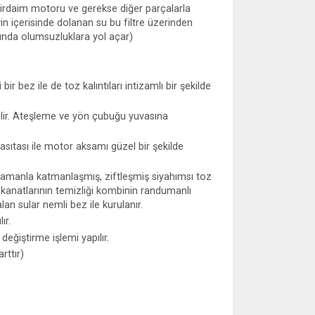
evirdaim motoru ve gerekse diğer parçalarla
vin içerisinde dolanan su bu filtre üzerinden
asında olumsuzluklara yol açar)
ir bez ile de toz kalıntıları intizamlı bir şekilde
ilir. Ateşleme ve yön çubuğu yuvasına
ıtası ile motor aksamı güzel bir şekilde
 Zamanla katmanlaşmış, ziftleşmiş siyahımsı toz
 kanatlarının temizliği kombinin randumanlı
an sular nemli bez ile kurulanır.
ır.
değiştirme işlemi yapılır.
rttır)