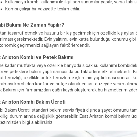
Kullanıcıya kombi kullanımı ile ilgili son sunumlar yapılır, varsa tabi 
Kombi çalışır bir vaziyette teslim edilir.
bi Bakımı Ne Zaman Yapılır?
ttan tasarruf etmek ve huzurlu bir kış geçirmek için özellikle kış aylar
ırılması gerekmektedir. Evin yalıtımı, evin katta bulunduğu konumu gibi 
konomik geçirmenizi sağlayan faktörlerdendir.
t Ariston Kombi ve Petek Bakımı
ne kadar mutfakta veya özellikle banyoda sıcak su kullanımı kombideki 
i ve peteklere bakım yapılmaması da bu faktörlere etki etmektedir. Bil
sat temizliği; özellikle petek temizleme işleminin yaptırılması sonrası 
anılması kombiden konfor ve bütçe olarak en üst düzeyde verim alınma
k Bakımı için firmamızdan çağrı kaydı oluşturarak bu hizmetlerimizden i
t Ariston Kombi Bakım Ücreti
i Bakım Ücreti, standart bakım servis fiyatı dışında şayet ömrünü ta
liliği durumlarında değişiklik gösterebilir. Esat Ariston kombi bakım ücre
zimizden bilgi alabilirsiniz.