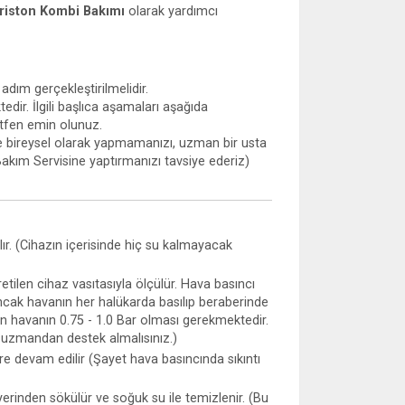
riston Kombi Bakımı
olarak yardımcı
dım gerçekleştirilmelidir.
edir. İlgili başlıca aşamaları aşağıda
ütfen emin olunuz.
le bireysel olarak yapmamanızı, uzman bir usta
akım Servisine yaptırmanızı tavsiye ederiz)
ılır. (Cihazın içerisinde hiç su kalmayacak
tilen cihaz vasıtasıyla ölçülür. Hava basıncı
(Ancak havanın her halükarda basılıp beraberinde
an havanın 0.75 - 1.0 Bar olması gerekmektedir.
r uzmandan destek almalısınız.)
re devam edilir (Şayet hava basıncında sıkıntı
 yerinden sökülür ve soğuk su ile temizlenir. (Bu