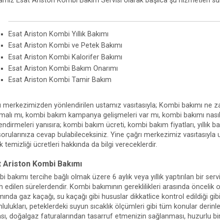
amız Esat Ariston Kombi Bakım Servisi olarak başlıca şu hizmetleri s
Esat Ariston Kombi Yıllık Bakımı
Esat Ariston Kombi ve Petek Bakımı
Esat Ariston Kombi Kalorifer Bakımı
Esat Ariston Kombi Bakım Onarımı
Esat Ariston Kombi Tamir Bakım
ı merkezimizden yönlendirilen ustamız vasıtasıyla; Kombi bakımı ne za
lmalı mı, kombi bakım kampanya gelişmeleri var mı, kombi bakımı nasıl ya
lendirmeleri yanısıra; kombi bakım ücreti, kombi bakım fiyatları, yıllık
 sorularınıza cevap bulabileceksiniz. Yine çağrı merkezimiz vasıtasıyla
 temizliği ücretleri hakkında da bilgi vereceklerdir.
t Ariston Kombi Bakımı
 bakımı tercihe bağlı olmak üzere 6 aylık veya yıllık yaptırılan bir servi
ih edilen sürelerdendir. Kombi bakımının gereklilikleri arasında öncelik
mında gaz kaçağı, su kaçağı gibi hususlar dikkatlice kontrol edildiği gi
lulukları, peteklerdeki suyun sıcaklık ölçümleri gibi tüm konular derin
sı, doğalgaz faturalarından tasarruf etmenizin sağlanması, huzurlu bir