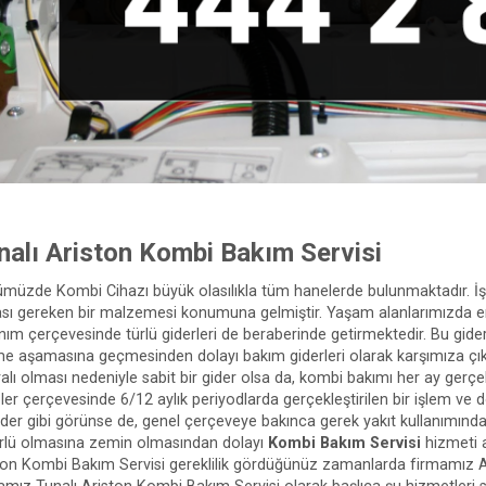
nalı Ariston Kombi Bakım Servisi
müzde Kombi Cihazı büyük olasılıkla tüm hanelerde bulunmaktadır. İşl
sı gereken bir malzemesi konumuna gelmiştir. Yaşam alanlarımızda e
anım çerçevesinde türlü giderleri de beraberinde getirmektedir. Bu gider
rme aşamasına geçmesinden dolayı bakım giderleri olarak karşımıza çı
ralı olması nedeniyle sabit bir gider olsa da, kombi bakımı her ay gerçe
pler çerçevesinde 6/12 aylık periyodlarda gerçekleştirilen bir işlem ve 
gider gibi görünse de, genel çerçeveye bakınca gerek yakıt kullanımınd
lü olmasına zemin olmasından dolayı
Kombi Bakım Servisi
hizmeti a
ton Kombi Bakım Servisi gereklilik gördüğünüz zamanlarda firmamız A