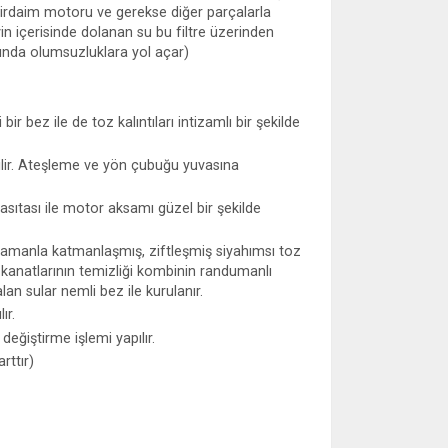
evirdaim motoru ve gerekse diğer parçalarla
vin içerisinde dolanan su bu filtre üzerinden
asında olumsuzluklara yol açar)
ir bez ile de toz kalıntıları intizamlı bir şekilde
ilir. Ateşleme ve yön çubuğu yuvasına
ıtası ile motor aksamı güzel bir şekilde
 Zamanla katmanlaşmış, ziftleşmiş siyahımsı toz
 kanatlarının temizliği kombinin randumanlı
an sular nemli bez ile kurulanır.
ır.
değiştirme işlemi yapılır.
rttır)