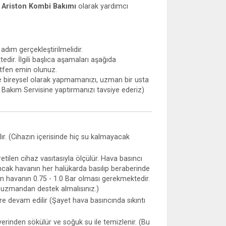
 Ariston Kombi Bakımı
olarak yardımcı
dım gerçekleştirilmelidir.
edir. İlgili başlıca aşamaları aşağıda
ütfen emin olunuz.
le bireysel olarak yapmamanızı, uzman bir usta
 Bakım Servisine yaptırmanızı tavsiye ederiz)
ılır. (Cihazın içerisinde hiç su kalmayacak
tilen cihaz vasıtasıyla ölçülür. Hava basıncı
(Ancak havanın her halükarda basılıp beraberinde
an havanın 0.75 - 1.0 Bar olması gerekmektedir.
r uzmandan destek almalısınız.)
re devam edilir (Şayet hava basıncında sıkıntı
 yerinden sökülür ve soğuk su ile temizlenir. (Bu