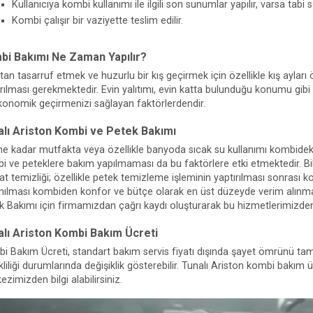
Kullanıcıya kombi kullanımı ile ilgili son sunumlar yapılır, varsa tabi 
Kombi çalışır bir vaziyette teslim edilir.
bi Bakımı Ne Zaman Yapılır?
ttan tasarruf etmek ve huzurlu bir kış geçirmek için özellikle kış aylar
ırılması gerekmektedir. Evin yalıtımı, evin katta bulunduğu konumu gibi 
konomik geçirmenizi sağlayan faktörlerdendir.
alı Ariston Kombi ve Petek Bakımı
ne kadar mutfakta veya özellikle banyoda sıcak su kullanımı kombideki 
i ve peteklere bakım yapılmaması da bu faktörlere etki etmektedir. Bil
sat temizliği; özellikle petek temizleme işleminin yaptırılması sonrası 
anılması kombiden konfor ve bütçe olarak en üst düzeyde verim alınma
k Bakımı için firmamızdan çağrı kaydı oluşturarak bu hizmetlerimizden i
alı Ariston Kombi Bakım Ücreti
i Bakım Ücreti, standart bakım servis fiyatı dışında şayet ömrünü ta
liliği durumlarında değişiklik gösterebilir. Tunalı Ariston kombi bakım üc
zimizden bilgi alabilirsiniz.