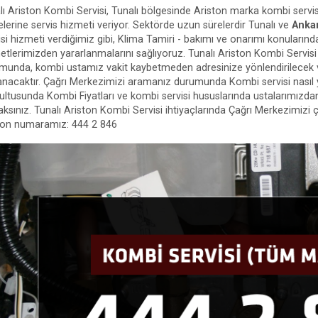
lı Ariston Kombi Servisi, Tunalı bölgesinde Ariston marka kombi servi
elerine servis hizmeti veriyor. Sektörde uzun sürelerdir Tunalı ve
Anka
isi hizmeti verdiğimiz gibi, Klima Tamiri - bakımı ve onarımı konularınd
etlerimizden yararlanmalarını sağlıyoruz. Tunalı Ariston Kombi Servis
munda, kombi ustamız vakit kaybetmeden adresinize yönlendirilecek
anacaktır. Çağrı Merkezimizi aramanız durumunda Kombi servisi nasıl yap
ultusunda Kombi Fiyatları ve kombi servisi hususlarında ustalarımızdan 
aksınız. Tunalı Ariston Kombi Servisi ihtiyaçlarında Çağrı Merkezimizi 
fon numaramız: 444 2 846