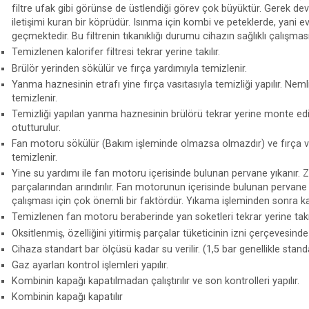
filtre ufak gibi görünse de üstlendiği görev çok büyüktür. Gerek d
iletişimi kuran bir köprüdür. Isınma için kombi ve peteklerde, yani e
geçmektedir. Bu filtrenin tıkanıklığı durumu cihazın sağlıklı çalışm
Temizlenen kalorifer filtresi tekrar yerine takılır.
Brülör yerinden sökülür ve fırça yardımıyla temizlenir.
Yanma haznesinin etrafı yine fırça vasıtasıyla temizliği yapılır. Nemli b
temizlenir.
Temizliği yapılan yanma haznesinin brülörü tekrar yerine monte ed
otutturulur.
Fan motoru sökülür (Bakım işleminde olmazsa olmazdır) ve fırça vas
temizlenir.
Yine su yardımı ile fan motoru içerisinde bulunan pervane yıkanır.
parçalarından arındırılır. Fan motorunun içerisinde bulunan pervane
çalışması için çok önemli bir faktördür. Yıkama işleminden sonra kal
Temizlenen fan motoru beraberinde yan soketleri tekrar yerine takıl
Oksitlenmiş, özelliğini yitirmiş parçalar tüketicinin izni çerçevesinde 
Cihaza standart bar ölçüsü kadar su verilir. (1,5 bar genellikle standa
Gaz ayarları kontrol işlemleri yapılır.
Kombinin kapağı kapatılmadan çalıştırılır ve son kontrolleri yapılır.
Kombinin kapağı kapatılır