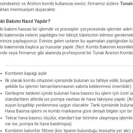
esindesiniz ve Ariston kombi kullanıcısı iseniz; firmamız sizlere
Tunalı
ktan memnuniyet duyacaktır.
i Bakımı Nasıl Yapılır?
i bakımı hassas bir işlemdir ve prensipler çerçevesinde işlemler adım a
 bakımında nelerin yapıldığını her bilinçli tüketicinin bilmesi gerekmekt
ilerinize paylaşıyoruz. Evinize gelen ustanın bu aşamaları yaptığından l
i bakımında başlıca şu hususlar yapılır. (Not: Kombi Bakımını kesinlik
ğinde veya firmamız gibi alanında profesyonel bir Tunalı Ariston Kombi
Kombinin kapağı açılır
İlk olarak kombi cihazının içerisinde bulunan su tahliye edilir, boşalt
şekilde bu işlemin tamamlanmasının sabırla beklenmesi önemlidir)
Genleşme tankının içinde bulunan hava basıncı bu işlem için özel üre
standartların altında ise pompa vasıtası ile hava takviyesi yapılır. 
suyun boşaltılıp yenilenmesi uygun olacaktır. Tank içerisinde bulun
Hava Basma işlemi ve kombi markasına göre detaylı bilgiler için bi
Tekrar hava basıncı ölçülür, standart bar birimine ulaşmışsa işlemle
var ise, pompa ile hava basılmışsa)
Kombinin kalorifer filtresi (kör tıpanın bulunduğu tesisatta yer alır)