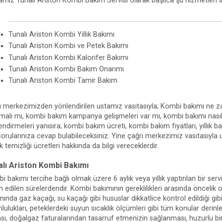
amız Tunalı Ariston Kombi Bakım Servisi olarak başlıca şu hizmetleri 
Tunalı Ariston Kombi Yıllık Bakımı
Tunalı Ariston Kombi ve Petek Bakımı
Tunalı Ariston Kombi Kalorifer Bakımı
Tunalı Ariston Kombi Bakım Onarımı
Tunalı Ariston Kombi Tamir Bakım
ı merkezimizden yönlendirilen ustamız vasıtasıyla; Kombi bakımı ne za
lmalı mı, kombi bakım kampanya gelişmeleri var mı, kombi bakımı nasıl ya
lendirmeleri yanısıra; kombi bakım ücreti, kombi bakım fiyatları, yıllık
 sorularınıza cevap bulabileceksiniz. Yine çağrı merkezimiz vasıtasıyla
 temizliği ücretleri hakkında da bilgi vereceklerdir.
alı Ariston Kombi Bakımı
 bakımı tercihe bağlı olmak üzere 6 aylık veya yıllık yaptırılan bir servi
ih edilen sürelerdendir. Kombi bakımının gereklilikleri arasında öncelik
mında gaz kaçağı, su kaçağı gibi hususlar dikkatlice kontrol edildiği gi
lulukları, peteklerdeki suyun sıcaklık ölçümleri gibi tüm konular derin
sı, doğalgaz faturalarından tasarruf etmenizin sağlanması, huzurlu bir