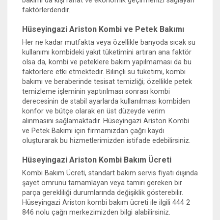
bakımı da kışı rahat ve ekonomik geçirmenizi sağlayan
faktörlerdendir.
Hüseyingazi Ariston Kombi ve Petek Bakımı
Her ne kadar mutfakta veya özellikle banyoda sıcak su
kullanımı kombideki yakıt tüketimini artıran ana faktör
olsa da, kombi ve peteklere bakım yapılmaması da bu
faktörlere etki etmektedir. Bilinçli su tüketimi, kombi
bakımı ve beraberinde tesisat temizliği; özellikle petek
temizleme işleminin yaptırılması sonrası kombi
derecesinin de stabil ayarlarda kullanılması kombiden
konfor ve bütçe olarak en üst düzeyde verim
alınmasını sağlamaktadır. Hüseyingazi Ariston Kombi
ve Petek Bakımı için firmamızdan çağrı kaydı
oluşturarak bu hizmetlerimizden istifade edebilirsiniz.
Hüseyingazi Ariston Kombi Bakım Ücreti
Kombi Bakım Ücreti, standart bakım servis fiyatı dışında
şayet ömrünü tamamlayan veya tamiri gereken bir
parça gerekliliği durumlarında değişiklik gösterebilir.
Hüseyingazi Ariston kombi bakım ücreti ile ilgili 444 2
846 nolu çağrı merkezimizden bilgi alabilirsiniz.