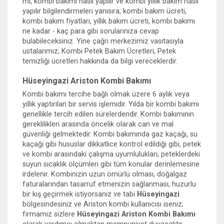
mı, kombi bakımı nasıl yapılır ve kombi yıllık bakım nasıl
yapılır bilgilendirmeleri yanısıra; kombi bakım ücreti,
kombi bakım fiyatları, yıllık bakım ücreti, kombi bakımı
ne kadar - kaç para gibi sorularınıza cevap
bulabileceksiniz. Yine çağrı merkezimiz vasıtasıyla
ustalarımız; Kombi Petek Bakım Ücretleri, Petek
temizliği ücretleri hakkında da bilgi vereceklerdir.
Hüseyingazi Ariston Kombi Bakımı
Kombi bakımı tercihe bağlı olmak üzere 6 aylık veya
yıllık yaptırılan bir servis işlemidir. Yılda bir kombi bakımı
genellikle tercih edilen sürelerdendir. Kombi bakımının
gereklilikleri arasında öncelik olarak can ve mal
güvenliği gelmektedir. Kombi bakımında gaz kaçağı, su
kaçağı gibi hususlar dikkatlice kontrol edildiği gibi, petek
ve kombi arasındaki çalışma uyumlulukları, peteklerdeki
suyun sıcaklık ölçümleri gibi tüm konular derinlemesine
irdelenir. Kombinizin uzun ömürlü olması, doğalgaz
faturalarından tasarruf etmenizin sağlanması, huzurlu
bir kış geçirmek istiyorsanız ve tabi
Hüseyingazi
bölgesindesiniz ve Ariston kombi kullanıcısı iseniz;
firmamız sizlere
Hüseyingazi Ariston Kombi Bakımı