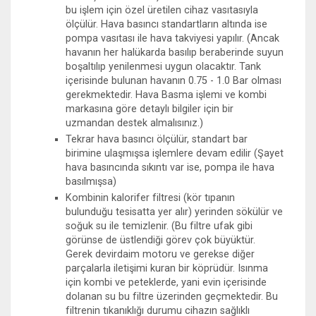
bu işlem için özel üretilen cihaz vasıtasıyla
ölçülür. Hava basıncı standartların altında ise
pompa vasıtası ile hava takviyesi yapılır. (Ancak
havanın her halükarda basılıp beraberinde suyun
boşaltılıp yenilenmesi uygun olacaktır. Tank
içerisinde bulunan havanın 0.75 - 1.0 Bar olması
gerekmektedir. Hava Basma işlemi ve kombi
markasına göre detaylı bilgiler için bir
uzmandan destek almalısınız.)
Tekrar hava basıncı ölçülür, standart bar
birimine ulaşmışsa işlemlere devam edilir (Şayet
hava basıncında sıkıntı var ise, pompa ile hava
basılmışsa)
Kombinin kalorifer filtresi (kör tıpanın
bulunduğu tesisatta yer alır) yerinden sökülür ve
soğuk su ile temizlenir. (Bu filtre ufak gibi
görünse de üstlendiği görev çok büyüktür.
Gerek devirdaim motoru ve gerekse diğer
parçalarla iletişimi kuran bir köprüdür. Isınma
için kombi ve peteklerde, yani evin içerisinde
dolanan su bu filtre üzerinden geçmektedir. Bu
filtrenin tıkanıklığı durumu cihazın sağlıklı