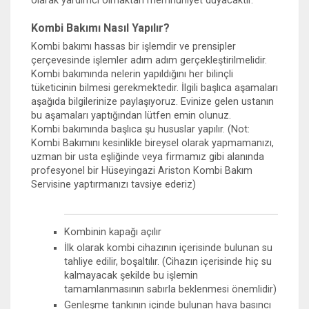
olarak yardımcı olmaktan memnuniyet duyacaktır.
Kombi Bakımı Nasıl Yapılır?
Kombi bakımı hassas bir işlemdir ve prensipler
çerçevesinde işlemler adım adım gerçekleştirilmelidir.
Kombi bakımında nelerin yapıldığını her bilinçli
tüketicinin bilmesi gerekmektedir. İlgili başlıca aşamaları
aşağıda bilgilerinize paylaşıyoruz. Evinize gelen ustanın
bu aşamaları yaptığından lütfen emin olunuz.
Kombi bakımında başlıca şu hususlar yapılır. (Not:
Kombi Bakımını kesinlikle bireysel olarak yapmamanızı,
uzman bir usta eşliğinde veya firmamız gibi alanında
profesyonel bir Hüseyingazi Ariston Kombi Bakım
Servisine yaptırmanızı tavsiye ederiz)
Kombinin kapağı açılır
İlk olarak kombi cihazının içerisinde bulunan su
tahliye edilir, boşaltılır. (Cihazın içerisinde hiç su
kalmayacak şekilde bu işlemin
tamamlanmasının sabırla beklenmesi önemlidir)
Genleşme tankının içinde bulunan hava basıncı