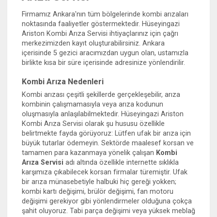
Firmamız Ankara'nın tüm bölgelerinde kombi arızaları
noktasında faaliyetler göstermektedir. Hüseyingazi
Ariston Kombi Arıza Servisi ihtiyaçlarınız için çağrı
merkezimizden kayıt oluşturabilirsiniz. Ankara
içerisinde 5 gezici aracımızdan uygun olan, ustamızla
birlikte kısa bir süre içerisinde adresinize yönlendirilir.
Kombi Arıza Nedenleri
Kombi arızası çeşitli şekillerde gerçekleşebilir, arıza
kombinin çalışmamasıyla veya arıza kodunun
oluşmasıyla anlaşılabilmektedir. Hüseyingazi Ariston
Kombi Arıza Servisi olarak şu hususu özellikle
belirtmekte fayda görüyoruz: Lütfen ufak bir arıza için
büyük tutarlar ödemeyin. Sektörde maalesef korsan ve
tamamen para kazanmaya yönelik çalışan
Kombi
Arıza Servisi
adı altında özellikle internette sıklıkla
karşımıza çıkabilecek korsan firmalar türemiştir. Ufak
bir arıza münasebetiyle halbuki hiç gereği yokken;
kombi kartı değişimi, brülör değişimi, fan motoru
değişimi gerekiyor gibi yönlendirmeler olduğuna çokça
şahit oluyoruz. Tabi parça değişimi veya yüksek meblağ