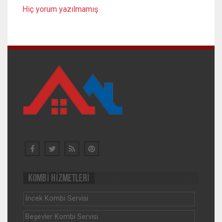
Hiç yorum yazılmamış
KOMBİ HİZMETLERİ
İncek Kombi Servisi
Beşevler Kombi Servisi