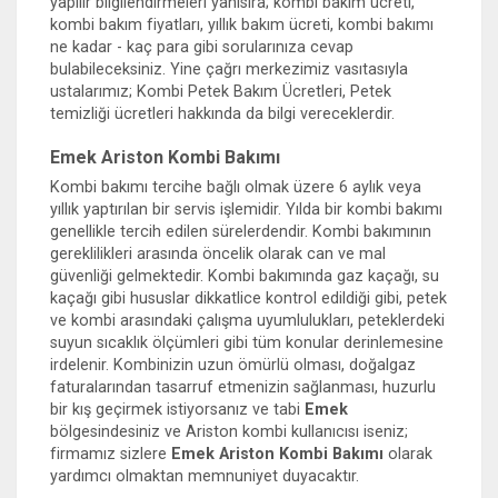
yapılır bilgilendirmeleri yanısıra; kombi bakım ücreti,
kombi bakım fiyatları, yıllık bakım ücreti, kombi bakımı
ne kadar - kaç para gibi sorularınıza cevap
bulabileceksiniz. Yine çağrı merkezimiz vasıtasıyla
ustalarımız; Kombi Petek Bakım Ücretleri, Petek
temizliği ücretleri hakkında da bilgi vereceklerdir.
Emek Ariston Kombi Bakımı
Kombi bakımı tercihe bağlı olmak üzere 6 aylık veya
yıllık yaptırılan bir servis işlemidir. Yılda bir kombi bakımı
genellikle tercih edilen sürelerdendir. Kombi bakımının
gereklilikleri arasında öncelik olarak can ve mal
güvenliği gelmektedir. Kombi bakımında gaz kaçağı, su
kaçağı gibi hususlar dikkatlice kontrol edildiği gibi, petek
ve kombi arasındaki çalışma uyumlulukları, peteklerdeki
suyun sıcaklık ölçümleri gibi tüm konular derinlemesine
irdelenir. Kombinizin uzun ömürlü olması, doğalgaz
faturalarından tasarruf etmenizin sağlanması, huzurlu
bir kış geçirmek istiyorsanız ve tabi
Emek
bölgesindesiniz ve Ariston kombi kullanıcısı iseniz;
firmamız sizlere
Emek Ariston Kombi Bakımı
olarak
yardımcı olmaktan memnuniyet duyacaktır.