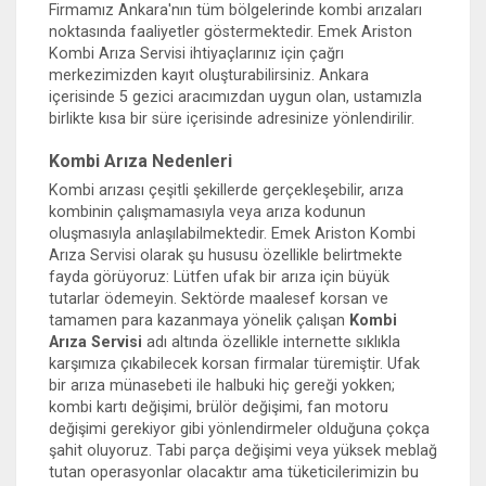
Firmamız Ankara'nın tüm bölgelerinde kombi arızaları
noktasında faaliyetler göstermektedir. Emek Ariston
Kombi Arıza Servisi ihtiyaçlarınız için çağrı
merkezimizden kayıt oluşturabilirsiniz. Ankara
içerisinde 5 gezici aracımızdan uygun olan, ustamızla
birlikte kısa bir süre içerisinde adresinize yönlendirilir.
Kombi Arıza Nedenleri
Kombi arızası çeşitli şekillerde gerçekleşebilir, arıza
kombinin çalışmamasıyla veya arıza kodunun
oluşmasıyla anlaşılabilmektedir. Emek Ariston Kombi
Arıza Servisi olarak şu hususu özellikle belirtmekte
fayda görüyoruz: Lütfen ufak bir arıza için büyük
tutarlar ödemeyin. Sektörde maalesef korsan ve
tamamen para kazanmaya yönelik çalışan
Kombi
Arıza Servisi
adı altında özellikle internette sıklıkla
karşımıza çıkabilecek korsan firmalar türemiştir. Ufak
bir arıza münasebeti ile halbuki hiç gereği yokken;
kombi kartı değişimi, brülör değişimi, fan motoru
değişimi gerekiyor gibi yönlendirmeler olduğuna çokça
şahit oluyoruz. Tabi parça değişimi veya yüksek meblağ
tutan operasyonlar olacaktır ama tüketicilerimizin bu