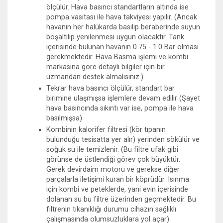
ölçülür. Hava basıncı standartların altında ise
pompa vasıtası ile hava takviyesi yapılır. (Ancak
havanın her halükarda basılıp beraberinde suyun
boşaltılıp yenilenmesi uygun olacaktır. Tank
içerisinde bulunan havanın 0.75 - 1.0 Bar olması
gerekmektedir. Hava Basma işlemi ve kombi
markasına göre detaylı bilgiler için bir
uzmandan destek almalısınız.)
Tekrar hava basıncı ölçülür, standart bar
birimine ulaşmışsa işlemlere devam edilir (Şayet
hava basıncında sıkıntı var ise, pompa ile hava
basılmışsa)
Kombinin kalorifer filtresi (kör tıpanın
bulunduğu tesisatta yer alır) yerinden sökülür ve
soğuk su ile temizlenir. (Bu filtre ufak gibi
görünse de üstlendiği görev çok büyüktür.
Gerek devirdaim motoru ve gerekse diğer
parçalarla iletişimi kuran bir köprüdür. Isınma
için kombi ve peteklerde, yani evin içerisinde
dolanan su bu filtre üzerinden geçmektedir. Bu
filtrenin tıkanıklığı durumu cihazın sağlıklı
çalışmasında olumsuzluklara yol açar)